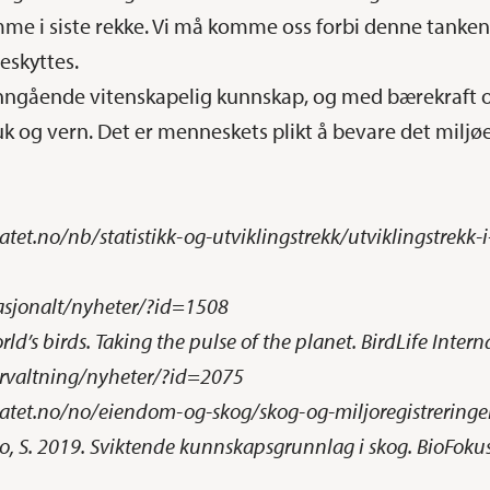
mme i siste rekke. Vi må komme oss forbi denne tanken,
eskyttes.
inngående vitenskapelig kunnskap, og med bærekraft 
k og vern. Det er menneskets plikt å bevare det miljøe
atet.no/nb/statistikk-og-utviklingstrekk/utviklingstrek
nasjonalt/nyheter/?id=1508
orld’s birds. Taking the pulse of the planet. BirdLife Inter
orvaltning/nyheter/?id=2075
atet.no/no/eiendom-og-skog/skog-og-miljoregistreringer
iso, S. 2019. Sviktende kunnskapsgrunnlag i skog. BioFoku