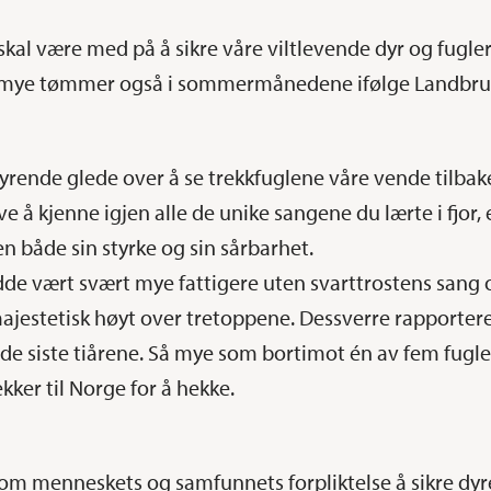
skal være med på å sikre våre viltlevende dyr og fugler
rt mye tømmer også i sommermånedene ifølge Landbruk
yrende glede over å se trekkfuglene våre vende tilbake
 å kjenne igjen alle de unike sangene du lærte i fjor, 
en både sin styrke og sin sårbarhet.
dde vært svært mye fattigere uten svarttrostens sang
majestetisk høyt over tretoppene. Dessverre rapporte
t de siste tiårene. Så mye som bortimot én av fem fugle
kker til Norge for å hekke.
som menneskets og samfunnets forpliktelse å sikre dy