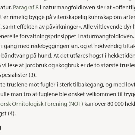
natur.
Paragraf 8
i naturmangfoldloven sier at «offentl
t er rimelig bygge på vitenskapelig kunnskap om arter
, samt effekten av påvirkninger». Alle viltlevende dyr 
 generelle forvaltningsprinsippet i naturmangfoldloven.
e i gang med redebyggingen sin, og et nødvendig tilta
båndtvang på hund. At det utføres hogst i hekketiden, 
n vi lese at jordbruk og skogbruk er de to største trusle
pesialister (3).
e truslene mot fugler i sterk tilbakegang, og med lov
kulle man tro at fuglene ble ønsket velkommen til tryg
orsk Ornitologisk Forening (NOF)
kan over 80 000 hekk
st (4).
g