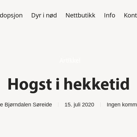
dopsjon
Dyr i nød
Nettbutikk
Info
Kont
Artikkel
Hogst i hekketid
e Bjørndalen Søreide
15. juli 2020
Ingen komm