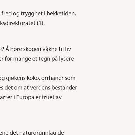
 fred og trygghet i hekketiden.
sdirektoratet (1).
? Å høre skogen våkne til liv
er for mange et tegn på lysere
 og gjøkens koko, orrhaner som
res det om at verdens bestander
arter i Europa er truet av
rene det naturgrunnlag de