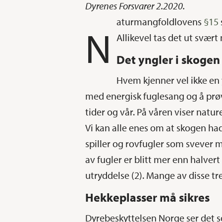
Dyrenes Forsvarer 2.2020.
aturmangfoldlovens
§15
N
Allikevel tas det ut svæ
Det yngler i skogen
Hvem kjenner vel ikke en 
med energisk fuglesang og å prøve
tider og vår. På våren viser natur
Vi kan alle enes om at skogen ha
spiller og rovfugler som svever 
av fugler er blitt mer enn halver
utryddelse (2). Mange av disse tre
Hekkeplasser må sikres
Dyrebeskyttelsen Norge ser det 