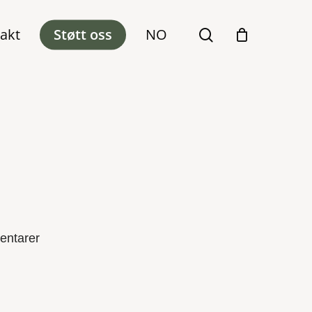
akt
Støtt oss
NO
search
entarer