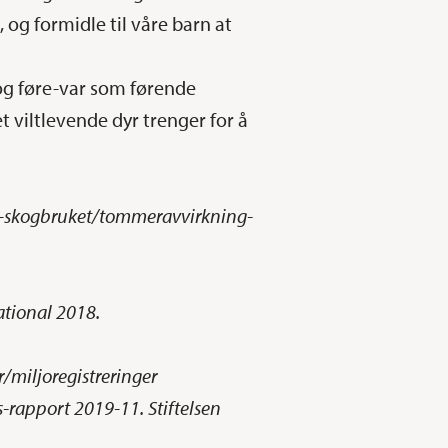
 og formidle til våre barn at
og føre-var som førende
t viltlevende dyr trenger for å
k-i-skogbruket/tommeravvirkning-
national 2018.
/miljoregistreringer
s-rapport 2019-11. Stiftelsen