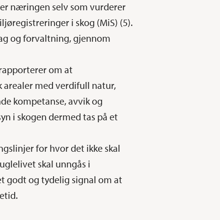
t er næringen selv som vurderer
registreringer i skog (MiS) (5).
g og forvaltning, gjennom
 rapporterer om at
 arealer med verdifull natur,
ende kompetanse, avvik og
syn i skogen dermed tas på et
gslinjer for hvor det ikke skal
fuglelivet skal unngås i
et godt og tydelig signal om at
etid.