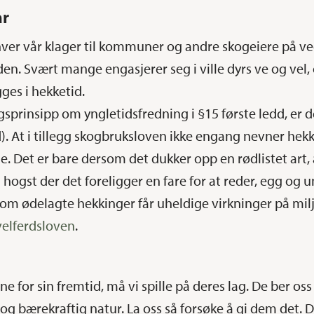
ar
hver vår klager til kommuner og andre skogeiere på
den. Svært mange engasjerer seg i ville dyrs ve og vel
ges i hekketid.
rinsipp om yngletidsfredning i §15 første ledd, er des
. At i tillegg skogbruksloven ikke engang nevner hekk
ene. Det er bare dersom det dukker opp en rødlistet art
ogst der det foreligger en fare for at reder, egg og u
som ødelagte hekkinger får uheldige virkninger på miljø
velferdsloven
.
 for sin fremtid, må vi spille på deres lag. De ber oss
 og bærekraftig natur. La oss så forsøke å gi dem det.