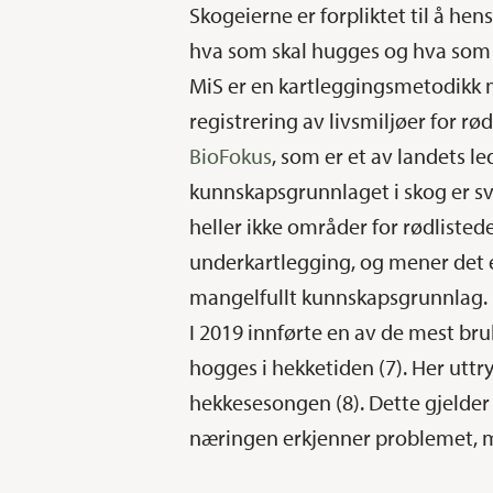
Skogeierne er forpliktet til å hen
hva som skal hugges og hva som s
MiS er en kartleggingsmetodikk
registrering av livsmiljøer for rød
BioFokus
, som er et av landets 
kunnskapsgrunnlaget i skog er sv
heller ikke områder for rødliste
underkartlegging, og mener det e
mangelfullt kunnskapsgrunnlag.
I 2019 innførte en av de mest bru
hogges i hekketiden (7). Her uttry
hekkesesongen (8). Dette gjelder 
næringen erkjenner problemet, men