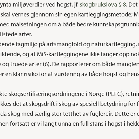
synta miljøverdier ved hogst, jf.
skogbrukslova § 8
. De
kal vernes gjennom sin egen kartleggingsmetode; Miljø
 med målsetningen om å både bedre kunnskapsgrunnla
listede arter.
ledende fagmiljø på artsmangfold og naturkartlegging,
iktende, og at MiS-kartleggingene ikke fanger opp nok
de og truede arter (6). De rapporterer om både mangl
r en klar risiko for at vurdering av både hogst og hen
kte skogsertifiseringsordningene i Norge (PEFC), retnin
kkes det at skogsdrift i skog av spesiell betydning for 
da skog med særlig stor tetthet av fuglereir. Dette er 
 fortsatt er vi langt unna en full stans i hogst i hekk