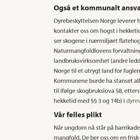
Også et kommunalt ansv
Dyrebeskyttelsen Norge leverer 
kontakter oss om hogst i hekketi
ser skogene i nærmiljøet flatehog
Naturmangfoldlovens forvaltningsp
landbruksvirksomhet (andre ledd)
Norge til et utrygt land for fugl
Kommunene burde ha stanset all h
til ifølge skogbrukslova §8, etter
hekketid med §§ 3 og 14b) i
dyre
Vår felles plikt
Når ungdom nå står på barrikadene
mangfold. De ber oss om en frisk