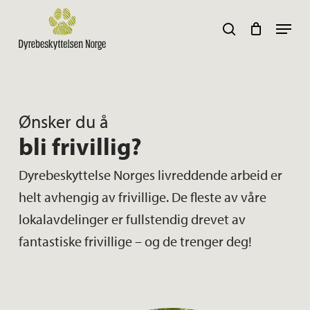
Skip
Navig
search
to
main
content
Her kan du søke :)
Ønsker du å
bli frivillig?
Dyrebeskyttelse Norges livreddende arbeid er
helt avhengig av frivillige. De fleste av våre
lokalavdelinger er fullstendig drevet av
fantastiske frivillige – og de trenger deg!