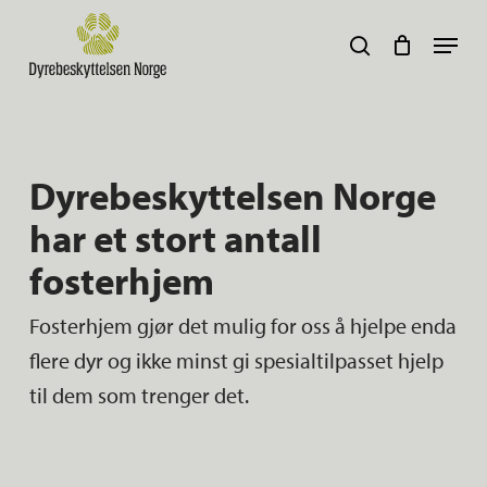
Skip
Navig
search
to
main
content
Her kan du søke :)
Dyrebeskyttelsen Norge
har et stort antall
fosterhjem
Fosterhjem gjør det mulig for oss å hjelpe enda
flere dyr og ikke minst gi spesialtilpasset hjelp
til dem som trenger det.