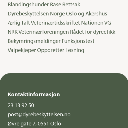
Blandingshunder
Rase
Rettsak
Dyrebeskyttelsen Norge Oslo og Akershus
Ærlig Talt
Veterinærtidsskriftet
Nationen
VG
NRK
Veterinærforeningen
Rådet for dyreetikk
Bekymringsmeldinger
Funksjonstest
Valpekjøper
Oppdretter
Løsning
Kontaktinformasjon
23 13 92 50
post@dyrebeskyttelsen.no
Øvre gate 7, 0551 Oslo