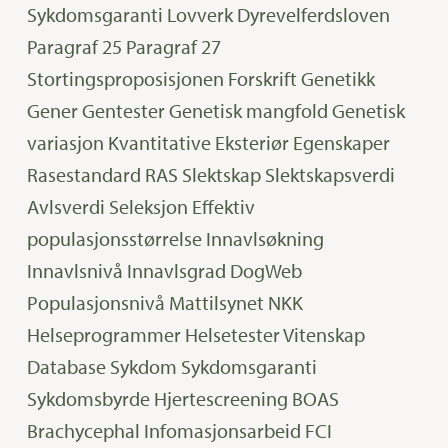
Sykdomsgaranti
Lovverk
Dyrevelferdsloven
Paragraf 25
Paragraf 27
Stortingsproposisjonen
Forskrift
Genetikk
Gener
Gentester
Genetisk mangfold
Genetisk
variasjon
Kvantitative
Eksteriør
Egenskaper
Rasestandard
RAS
Slektskap
Slektskapsverdi
Avlsverdi
Seleksjon
Effektiv
populasjonsstørrelse
Innavlsøkning
Innavlsnivå
Innavlsgrad
DogWeb
Populasjonsnivå
Mattilsynet
NKK
Helseprogrammer
Helsetester
Vitenskap
Database
Sykdom
Sykdomsgaranti
Sykdomsbyrde
Hjertescreening
BOAS
Brachycephal
Infomasjonsarbeid
FCI