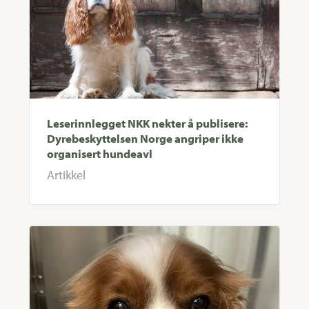
Nyttige lenker
Min side
Personvern
Samtykkepreferanser
Leserinnlegget NKK nekter å publisere:
Salgsvilkår
Dyrebeskyttelsen Norge angriper ikke
Ressursside
organisert hundeavl
Artikkel