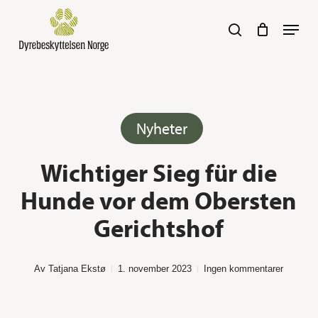
Skip
Navig
search
to
main
content
Her kan du søke :)
Nyheter
Wichtiger Sieg für die
Hunde vor dem Obersten
Gerichtshof
Av
Tatjana Ekstø
1. november 2023
Ingen kommentarer