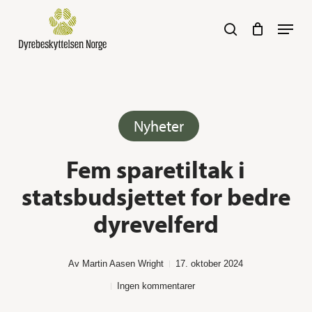
Skip
Navig
search
to
main
content
Her kan du søke :)
Nyheter
Fem sparetiltak i
statsbudsjettet for bedre
dyrevelferd
Av
Martin Aasen Wright
17. oktober 2024
Ingen kommentarer