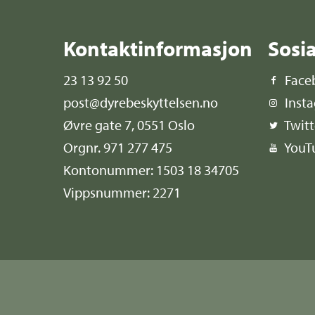
Kontaktinformasjon
Sosi
23 13 92 50
Face
post@dyrebeskyttelsen.no
Inst
Øvre gate 7, 0551 Oslo
Twitt
Orgnr. 971 277 475
YouT
Kontonummer: 1503 18 34705
Vippsnummer: 2271