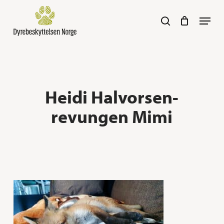
Skip
Navig
search
to
main
content
Heidi Halvorsen-
revungen Mimi