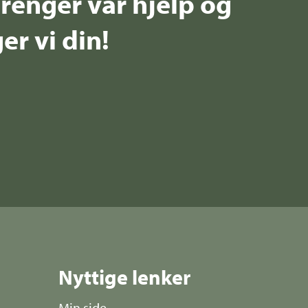
renger vår hjelp og
er vi din!
Nyttige lenker
Min side