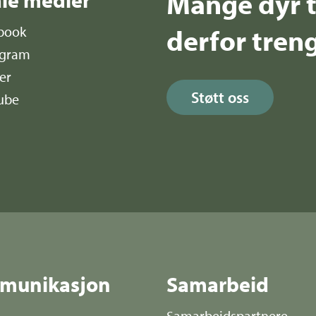
Mange dyr t
derfor treng
book
agram
er
Støtt oss
ube
munikasjon
Samarbeid
Samarbeidspartnere