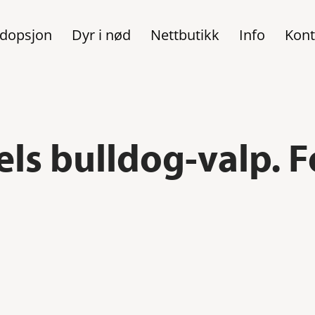
dopsjon
Dyr i nød
Nettbutikk
Info
Kont
els bulldog-valp. F