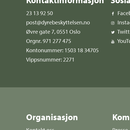
23 13 92 50
Face
post@dyrebeskyttelsen.no
Inst
Øvre gate 7, 0551 Oslo
Twitt
Orgnr. 971 277 475
YouT
Kontonummer: 1503 18 34705
Vippsnummer: 2271
Organisasjon
Kom
Kontakt oss
Presse