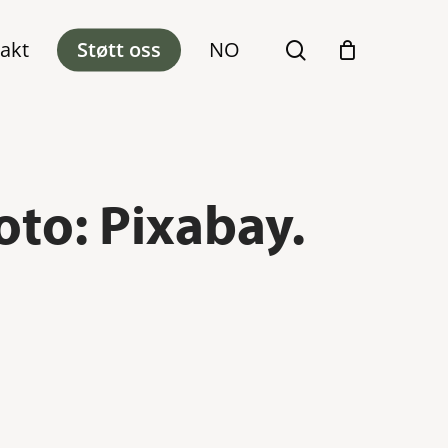
akt
Støtt oss
NO
search
oto: Pixabay.