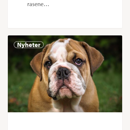
rasene…
Toppadvokaten
0
Nyheter
Geir
Lippestad
skal
representere
Norsk
Kennel
Klub