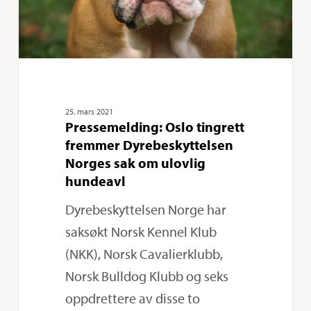
sak
om
ulovlig
hundeavl
25. mars 2021
Pressemelding: Oslo tingrett
fremmer Dyrebeskyttelsen
Norges sak om ulovlig
hundeavl
Dyrebeskyttelsen Norge har
saksøkt Norsk Kennel Klub
(NKK), Norsk Cavalierklubb,
Norsk Bulldog Klubb og seks
oppdrettere av disse to