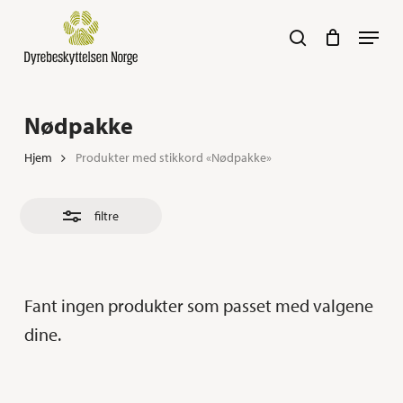
Skip
Navig
search
to
Close
main
Filters
content
Her kan du søke :)
Nødpakke
Hjem
Produkter med stikkord «Nødpakke»
filtre
Fant ingen produkter som passet med valgene
dine.