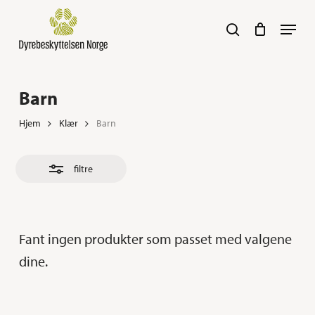
Skip
Navig
search
to
Close
main
Filters
content
Her kan du søke :)
Barn
Hjem
Klær
Barn
filtre
Fant ingen produkter som passet med valgene
dine.