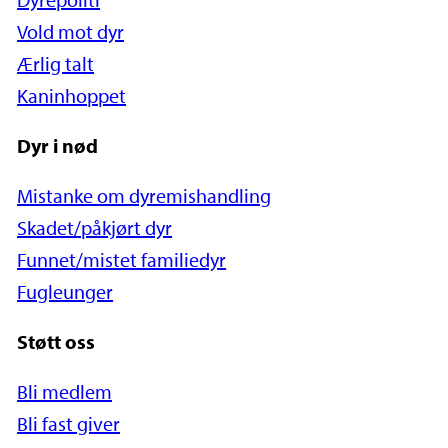
Vold mot dyr
Ærlig talt
Kaninhoppet
Dyr i nød
Mistanke om dyremishandling
Skadet/påkjørt dyr
Funnet/mistet familiedyr
Fugleunger
Støtt oss
Bli medlem
Bli fast giver