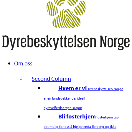
Search
Naviger
Om oss
Second Column
Hvem er vi
Dyrebeskyttelsen Norge
er en landsdekkende, ideell
dyrevelferdsorganisasjon
Bli fosterhjem
Fosterhjem gjør
det mulig for oss å hjelpe enda flere dyr og ikke