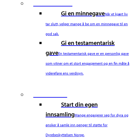
Fourth Column
Gi en minnegave
Når et kjært liv
tar slutt, velger mange å be om en minnegave til en
god sak.
Gi en testamentarisk
gave
En testamentarisk gave er en personlig gave
som vitner om et stort engasjement og en fin måte å
videreføre ens verdisyn.
Fifth Column
Start din egen
innsamling
Mange engasjerer seg for dyra og
ønsker å samle inn penger til støtte for
Dyrebeskyttelsen Norge.