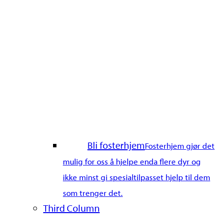
Bli fosterhjem
Fosterhjem gjør det
mulig for oss å hjelpe enda flere dyr og
ikke minst gi spesialtilpasset hjelp til dem
som trenger det.
Third Column