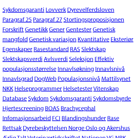
Sykdomsgaranti
Lovverk
Dyrevelferdsloven
Paragraf 25
Paragraf 27
Stortingsproposisjonen
Forskrift
Genetikk
Gener
Gentester
Genetisk
mangfold
Genetisk variasjon
Kvantitative
Eksteriør
Egenskaper
Rasestandard
RAS
Slektskap
Slektskapsverdi
Avlsverdi
Seleksjon
Effektiv
populasjonsstørrelse
Innavlsøkning
Innavlsnivå
Innavlsgrad
DogWeb
Populasjonsnivå
Mattilsynet
NKK
Helseprogrammer
Helsetester
Vitenskap
Database
Sykdom
Sykdomsgaranti
Sykdomsbyrde
Hjertescreening
BOAS
Brachycephal
Infomasjonsarbeid
FCI
Blandingshunder
Rase
Rettsak
Dyrebeskyttelsen Norge Oslo og Akershus
Ærlig Talt
Veterinærtidsskriftet
Nationen
VG
NRK