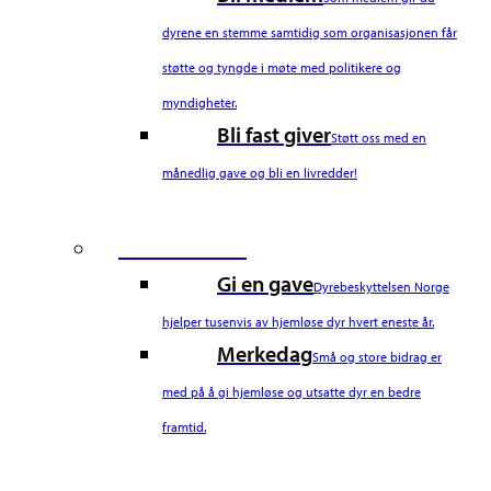
dyrene en stemme samtidig som organisasjonen får
støtte og tyngde i møte med politikere og
myndigheter.
Bli fast giver
Støtt oss med en
månedlig gave og bli en livredder!
Third Column
Gi en gave
Dyrebeskyttelsen Norge
hjelper tusenvis av hjemløse dyr hvert eneste år.
Merkedag
Små og store bidrag er
med på å gi hjemløse og utsatte dyr en bedre
framtid.