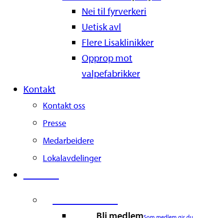
Nei til fyrverkeri
Uetisk avl
Flere Lisaklinikker
Opprop mot
valpefabrikker
Kontakt
Kontakt oss
Presse
Medarbeidere
Lokalavdelinger
Støtt oss
Second Column
Bli medlem
Som medlem gir du