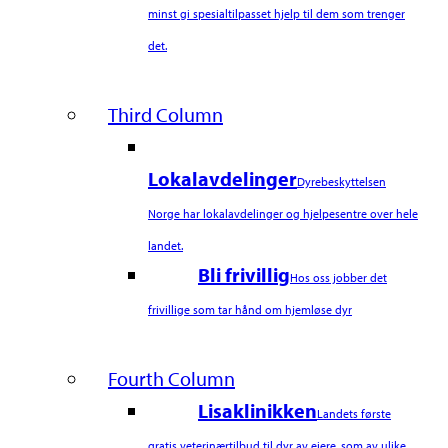
minst gi spesialtilpasset hjelp til dem som trenger
det.
Third Column
Lokalavdelinger
Dyrebeskyttelsen
Norge har lokalavdelinger og hjelpesentre over hele
landet.
Bli frivillig
Hos oss jobber det
frivillige som tar hånd om hjemløse dyr
Fourth Column
Lisaklinikken
Landets første
gratis veterinærtilbud til dyr av eiere, som av ulike