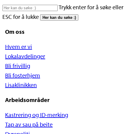
Skip
Trykk enter for å søke eller
to
ESC for å lukke
Her kan du søke :)
main
Om oss
content
Hvem er vi
Lokalavdelinger
Bli frivillig
Bli fosterhjem
Lisaklinikken
Arbeidsområder
Kastrering og ID-merking
Tap av sau på beite
Dyrepoliti