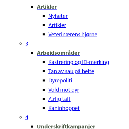
Artikler
Nyheter
Artikler
Veterinærens hjørne
3
Arbeidsområder
Kastrering og ID-merking
Tap av sau på beite
Dyrepoliti
Vold mot dyr
Ærlig talt
Kaninhoppet
4
Underskriftkampanjer