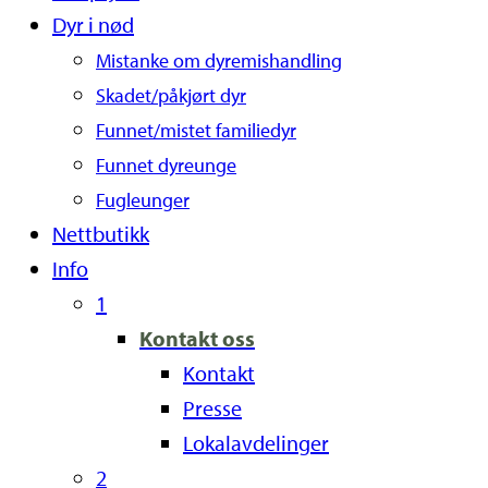
Dyr i nød
Mistanke om dyremishandling
Skadet/påkjørt dyr
Funnet/mistet familiedyr
Funnet dyreunge
Fugleunger
Nettbutikk
Info
1
Kontakt oss
Kontakt
Presse
Lokalavdelinger
2