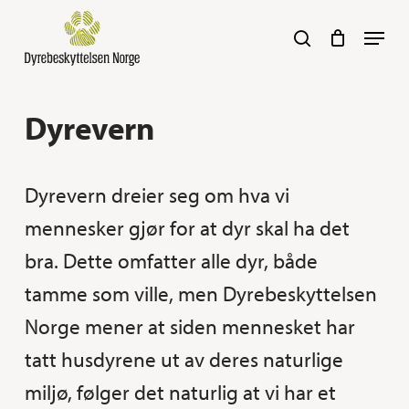
Skip
Navig
search
to
main
content
Her kan du søke :)
Dyrevern
Dyrevern dreier seg om hva vi
mennesker gjør for at dyr skal ha det
bra. Dette omfatter alle dyr, både
tamme som ville, men Dyrebeskyttelsen
Norge mener at siden mennesket har
tatt husdyrene ut av deres naturlige
miljø, følger det naturlig at vi har et