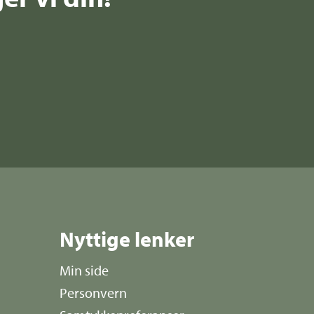
Nyttige lenker
Min side
Personvern