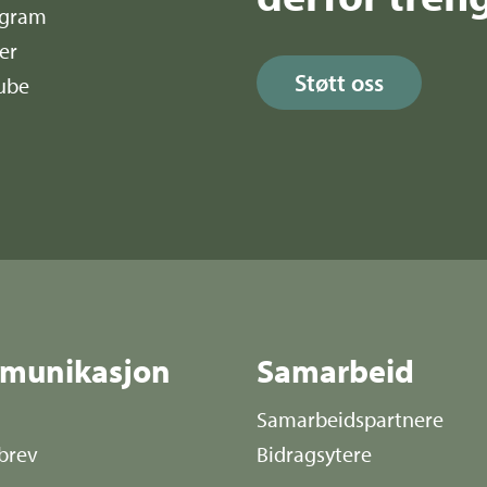
agram
er
Støtt oss
ube
munikasjon
Samarbeid
Samarbeidspartnere
brev
Bidragsytere