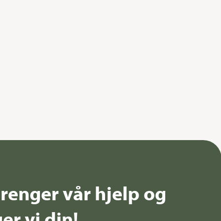
renger vår hjelp og
er vi din!