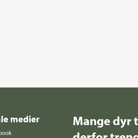
Mange dyr t
ale medier
derfor treng
book