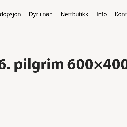
dopsjon
Dyr i nød
Nettbutikk
Info
Kont
6. pilgrim 600×40