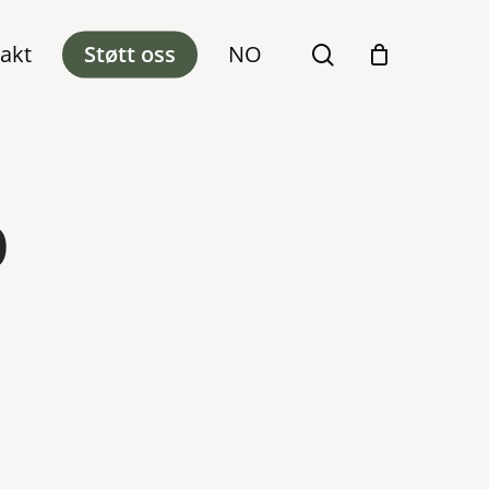
akt
Støtt oss
NO
search
0