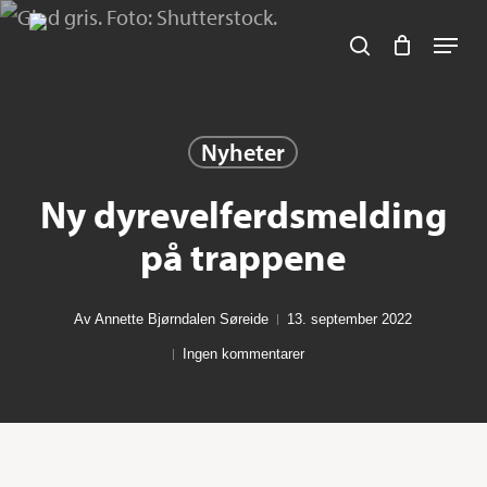
Skip
Navig
search
to
main
content
Her kan du søke :)
Nyheter
Ny dyrevelferdsmelding
på trappene
Av
Annette Bjørndalen Søreide
13. september 2022
Ingen kommentarer