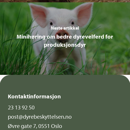
Neste artikkel
Minihøring om bedre dyrevelferd for
produksjonsdyr
Kontaktinformasjon
23 13 92 50
post@dyrebeskyttelsen.no
Øvre gate 7, 0551 Oslo