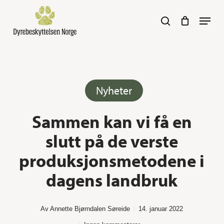
Skip
Navig
search
to
main
content
Her kan du søke :)
Nyheter
Sammen kan vi få en
slutt på de verste
produksjonsmetodene i
dagens landbruk
Av
Annette Bjørndalen Søreide
14. januar 2022