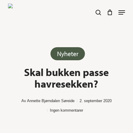
Skip
Navig
search
to
main
content
Her kan du søke :)
Nyheter
Skal bukken passe
havresekken?
Av
Annette Bjørndalen Søreide
2. september 2020
Ingen kommentarer