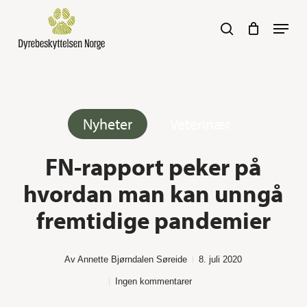
Skip
Navig
search
to
main
content
Her kan du søke :)
Nyheter
Veterinær
FN-rapport peker på
hvordan man kan unngå
fremtidige pandemier
Av
Annette Bjørndalen Søreide
8. juli 2020
Ingen kommentarer