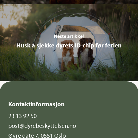
Neste artikkel
Husk å sjekke dyrets ID-chip før ferien
Kontaktinformasjon
23 13 92 50
post@dyrebeskyttelsen.no
Øvre gate 7, 0551 Oslo